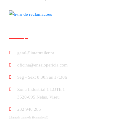
Contactos
geral@intertrailer.pt
oficina@ensaiopericia.com
Seg - Sex: 8:30h as 17:30h
Zona Industrial 1 LOTE 1
3520-095 Nelas, Viseu
232 940 285
(chamada para rede fixa nacional)