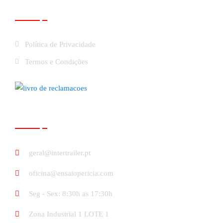
Links Úteis
Política de Privacidade
Termos e Condições
Contactos
geral@intertrailer.pt
oficina@ensaiopericia.com
Seg - Sex: 8:30h as 17:30h
Zona Industrial 1 LOTE 1